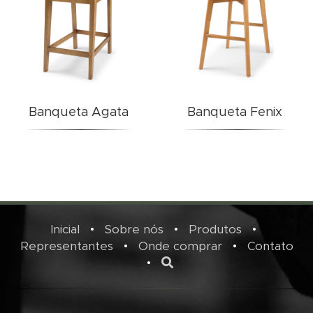
Banqueta Agata
Banqueta Fenix
Inicial
•
Sobre nós
•
Produtos
•
Representantes
•
Onde comprar
•
Contato
•