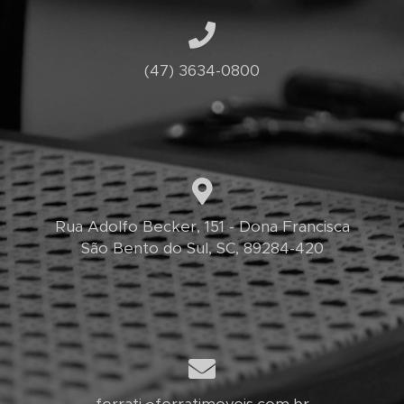
(47) 3634-0800
Rua Adolfo Becker, 151 - Dona Francisca
São Bento do Sul, SC, 89284-420