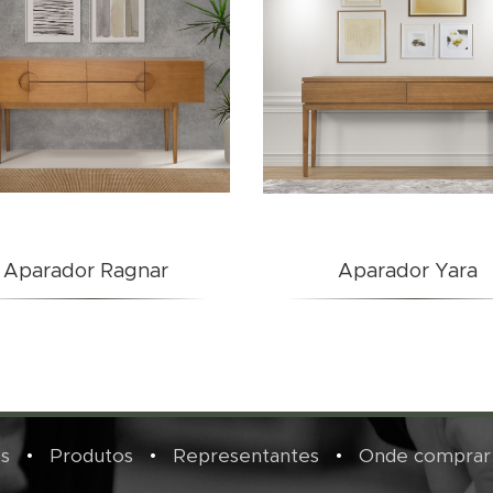
Aparador Ragnar
Aparador Yara
s
•
Produtos
•
Representantes
•
Onde comprar